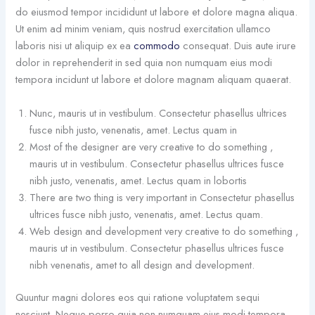
do eiusmod tempor incididunt ut labore et dolore magna aliqua.
Ut enim ad minim veniam, quis nostrud exercitation ullamco
laboris nisi ut aliquip ex ea
commodo
consequat. Duis aute irure
dolor in reprehenderit in sed quia non numquam eius modi
tempora incidunt ut labore et dolore magnam aliquam quaerat.
Nunc, mauris ut in vestibulum. Consectetur phasellus ultrices
fusce nibh justo, venenatis, amet. Lectus quam in
Most of the designer are very creative to do something ,
mauris ut in vestibulum. Consectetur phasellus ultrices fusce
nibh justo, venenatis, amet. Lectus quam in lobortis
There are two thing is very important in Consectetur phasellus
ultrices fusce nibh justo, venenatis, amet. Lectus quam.
Web design and development very creative to do something ,
mauris ut in vestibulum. Consectetur phasellus ultrices fusce
nibh venenatis, amet to all design and development.
Quuntur magni dolores eos qui ratione voluptatem sequi
nesciunt. Neque porro quia non numquam eius modi tempora