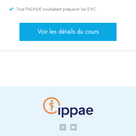
Tout PADHUE souhaitant préparer les EVC
Voir les détails du cours
F
Y
a
o
c
u
e
t
b
u
o
b