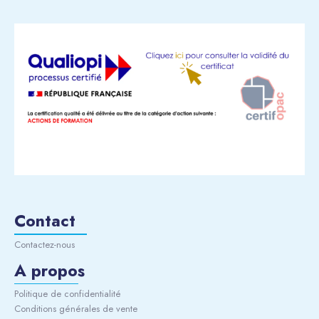
o
e
k
-
f
Contact
Contactez-nous
A propos
Politique de confidentialité
Conditions générales de vente