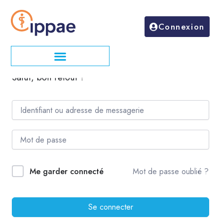
Aller
au
Connexion
contenu
Salut, bon retour !
Mot de passe oublié ?
Me garder connecté
Se connecter