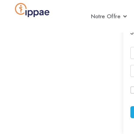
Aller
au
Notre Offre
contenu
S