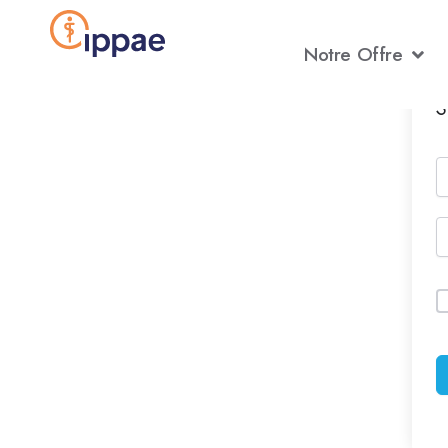
Aller
au
Notre Offre
contenu
S