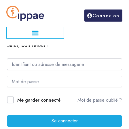
Aller
au
Connexion
contenu
Salut, bon retour !
Mot de passe oublié ?
Me garder connecté
Se connecter