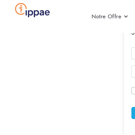
Aller
au
Notre Offre
contenu
S