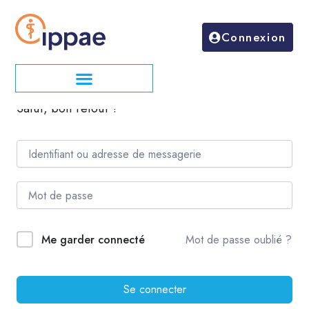
Aller
au
Connexion
contenu
Salut, bon retour !
Mot de passe oublié ?
Me garder connecté
Se connecter