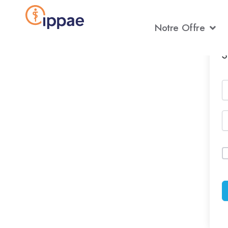
Aller
au
Notre Offre
contenu
S