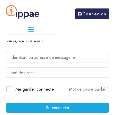
Aller
au
Connexion
contenu
Salut, bon retour !
Mot de passe oublié ?
Me garder connecté
Se connecter