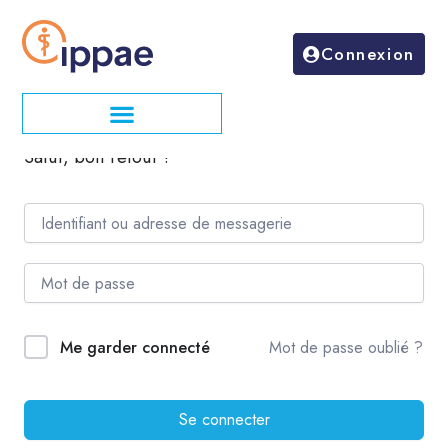
Aller
au
Connexion
contenu
Salut, bon retour !
Mot de passe oublié ?
Me garder connecté
Se connecter