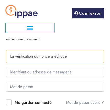
Aller
au
Connexion
contenu
Salut, bon retour !
La vérification du nonce a échoué
Mot de passe oublié ?
Me garder connecté