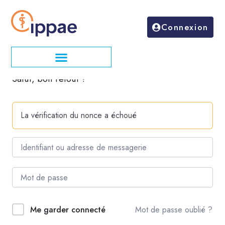
Aller
au
Connexion
contenu
Salut, bon retour !
La vérification du nonce a échoué
Mot de passe oublié ?
Me garder connecté