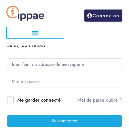
Aller
au
Connexion
contenu
Salut, bon retour !
Mot de passe oublié ?
Me garder connecté
Se connecter