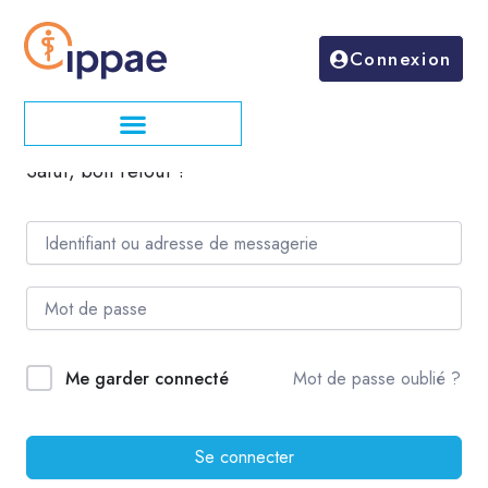
Aller
au
Connexion
contenu
Salut, bon retour !
Mot de passe oublié ?
Me garder connecté
Se connecter