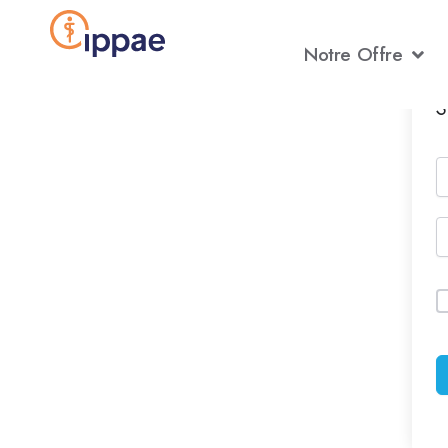
Aller
au
Notre Offre
contenu
S