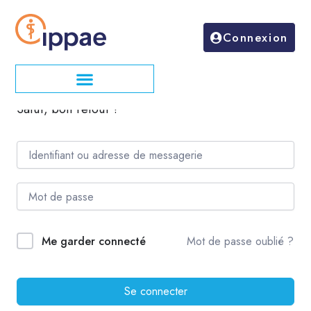
Aller
au
Connexion
contenu
Salut, bon retour !
Mot de passe oublié ?
Me garder connecté
Se connecter