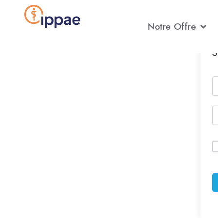
Aller
au
Notre Offre
contenu
S