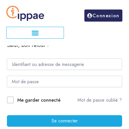
Aller
au
Connexion
contenu
Salut, bon retour !
Mot de passe oublié ?
Me garder connecté
Se connecter