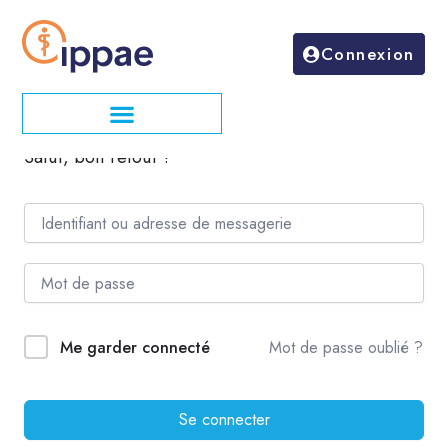
Aller
au
Connexion
contenu
Salut, bon retour !
Mot de passe oublié ?
Me garder connecté
Se connecter