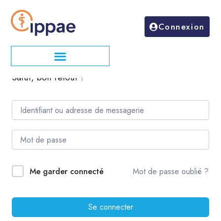
Aller
au
Connexion
contenu
Salut, bon retour !
Mot de passe oublié ?
Me garder connecté
Se connecter