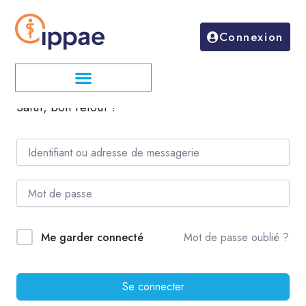
Aller
au
Connexion
contenu
Salut, bon retour !
Mot de passe oublié ?
Me garder connecté
Se connecter